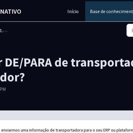
INATIVO
Início
Base de conhecimen
te
 DE/PARA de transporta
ador?
 PM
 enviarmos uma informação de transportadora para o seu ERP ou platafor