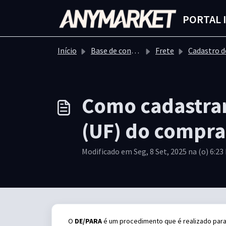
Ir para o conteúdo principal
PORTAL 
Início
Base de conhecimento
Frete
Cadastro de Fre
Como cadastrar
(UF) do compr
Modificado em Seg, 8 Set, 2025 na (o) 6:23
O
DE/PARA
é um procedimento que é realizado para