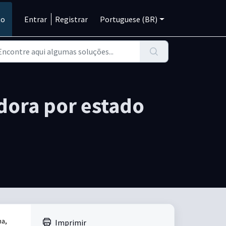
to
Entrar
Registrar
Portuguese (BR)
dora por estado
ma,
Imprimir