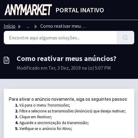
Ir para o conteúdo principal
PORTAL INATIVO
Início
...
Como reativar meus anúncios?
Como reativar meus anúncios?
Modificado em Ter, 3 Dez, 2019 na (o) 5:07 PM
Para ativar o anúncio novamente, siga os seguintes passos:
1.
Vá para o menu
Transmissões
;
2.
Filtre e selecione as transmissões (Anúncios) que deseja reativar;
3.
Clique em
Reativar
;
4.
Aguarde a sincronização da transmissão;
5.
Verifique se o anúncio foi Ativo;